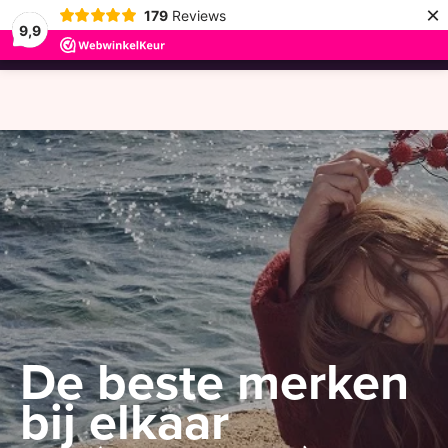
×
179
Reviews
9,9
menu
De beste merken
bij elkaar