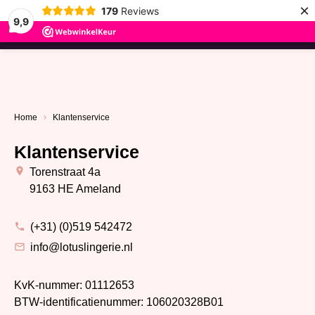
×
179
Reviews
9,9
menu
Home
Klantenservice
Klantenservice
Torenstraat 4a
9163 HE Ameland
(+31) (0)519 542472
info@lotuslingerie.nl
KvK-nummer: 01112653
BTW-identificatienummer: 106020328B01