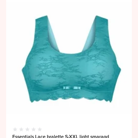
Essentials Lace bralette S-XXL light smaragd