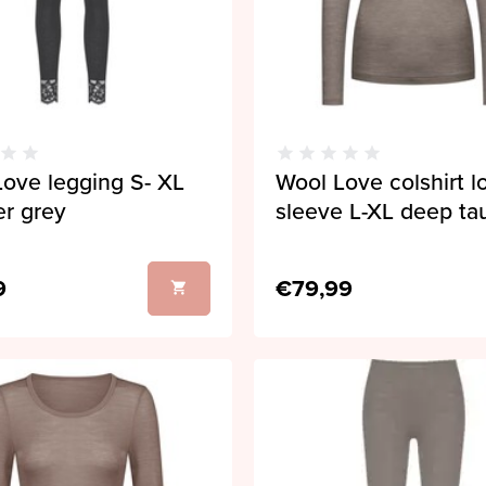
ove legging S- XL
Wool Love colshirt l
r grey
sleeve L-XL deep ta
9
€79,99