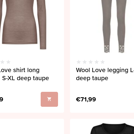
ove shirt long
Wool Love legging L
e S-XL deep taupe
deep taupe
9
€71,99