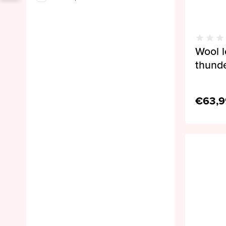
Wool l
thunde
€63,9