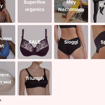
Superfine
Mey
y
O
organics
Nachtmode
Donna
SALE
Sloggi
S
st
ere,
Triumph
en wol
n