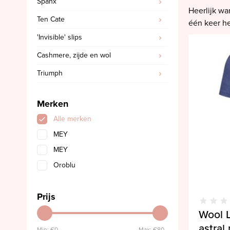
Spanx
SALE PrimaDonna
Heerlijk wa
Ten Cate
SALE PrimaDonna Twist
één keer he
'Invisible' slips
SALE PrimaDonna Swim
Cashmere, zijde en wol
SALE Ten Cate
Triumph
Merken
Alle merken
MEY
MEY
Oroblu
Prijs
Wool L
astral
Min: €
0,-
Max: €
80,-