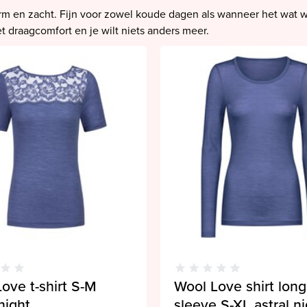
rm en zacht. Fijn voor zowel koude dagen als wanneer het wat w
t draagcomfort en je wilt niets anders meer.
ove t-shirt S-M
Wool Love shirt long
 night
sleeve S-XL astral n