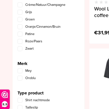
Crème/Natuur/Champagne
Wool L
Grijs
coffee
Groen
Oranje/Cinnamon/Bruin
€31,9
Patine
Roze/Paars
Zwart
Merk
Mey
Oroblu
Type product
Shirt nachtmode
9,9
Tailleslip