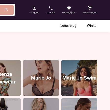
inloggen
contact
verlanglijstje
winkelwagen
Lotus blog
Winkel
senza
Marie Jo
Marie Jo Swim
ewear