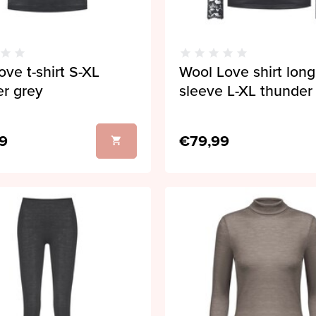
ove t-shirt S-XL
Wool Love shirt long
r grey
sleeve L-XL thunder
9
€79,99