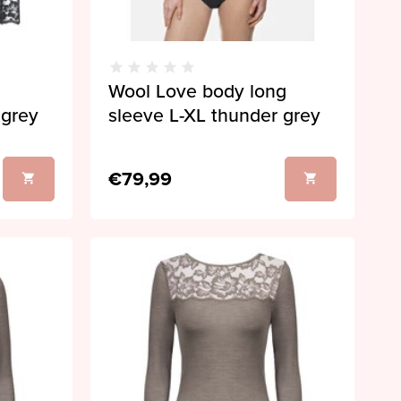
Wool Love body long
 grey
sleeve L-XL thunder grey
€79,99