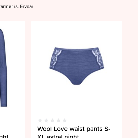
armer is. Ervaar
Wool Love waist pants S-
ight
XL astral night