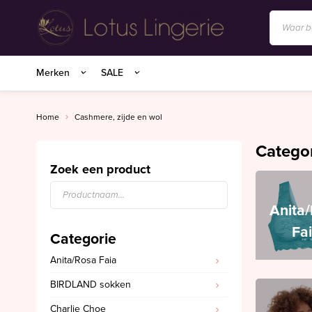
Anita/Rosa Faia
Merken
SALE
BIRDLAND sokken
Charlie Choe
Home
Cashmere, zijde en wol
Essenza Homewear
Catego
Marie Jo
Zoek een product
Marie Jo Swim
Anita
Mey
Fa
Categorie
Superfine organics
Anita/Rosa Faia
Mey Nachtmode
BIRDLAND sokken
Oroblu
Charlie Choe
PrimaDonna