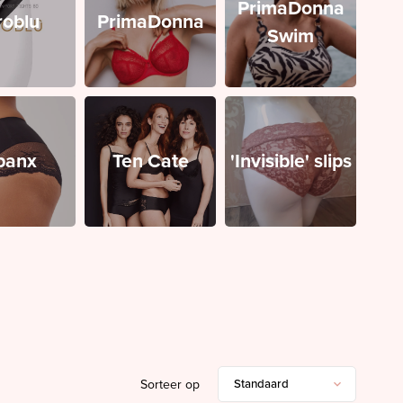
PrimaDonna
roblu
PrimaDonna
Swim
panx
Ten Cate
'Invisible' slips
Sorteer op