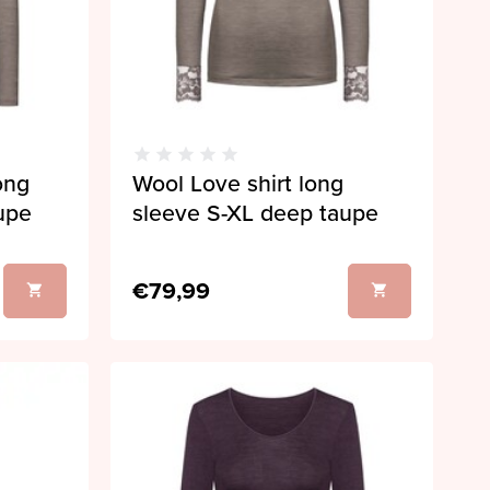
ong
Wool Love shirt long
upe
sleeve S-XL deep taupe
€79,99