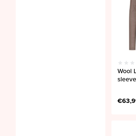
Wool L
sleev
€63,9