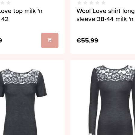
ove top milk 'n
Wool Love shirt long
 42
sleeve 38-44 milk 'n
9
€55,99