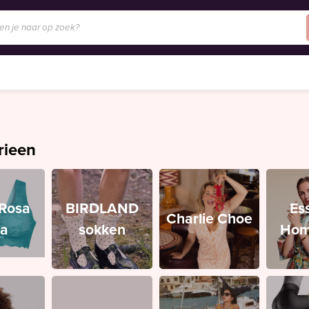
rieen
/Rosa
BIRDLAND
Es
Charlie Choe
ia
sokken
Hom