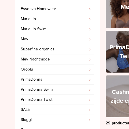
Me
Essenza Homewear
PrimaDonna Swim
Marie Jo
PrimaDonna Twist
Marie Jo Swim
SALE
Mey
Sloggi
Prima
Superfine organics
Spanx
Twi
Mey Nachtmode
Ten Cate
Oroblu
'Invisible' slips
PrimaDonna
Cashmere, zijde en wol
PrimaDonna Swim
Triumph
Cashm
zijde 
PrimaDonna Twist
SALE Marie Jo
SALE
SALE Marie Jo Swim
Sloggi
SALE Mey
29 producte