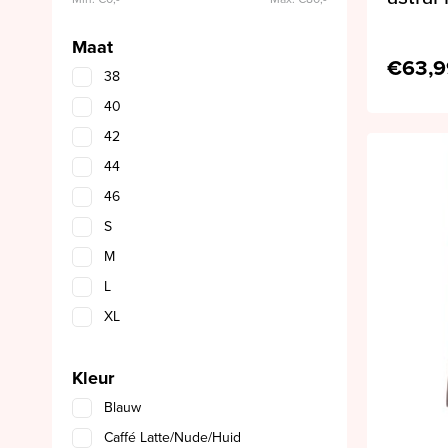
Maat
€63,9
38
40
42
44
46
S
M
L
XL
Kleur
Blauw
Caffé Latte/Nude/Huid