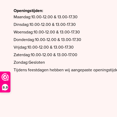
PrimaDonna Swim
Openingstijden:
Maandag:
10.00-12.00 & 13.00-17.30
PrimaDonna Twist
Dinsdag:
10.00-12.00 & 13.00-17.30
SALE
Woensdag:
10.00-12.00 & 13.00-17.30
Sloggi
Donderdag:
10.00-12.00 & 13.00-17.30
Spanx
Vrijdag:
10.00-12.00 & 13.00-17.30
Ten Cate
Zaterdag:
10.00-12.00 & 13.00-17.00
Zondag:
Gesloten
'Invisible' slips
Tijdens feestdagen hebben wij aangepaste openingstijd
Cashmere, zijde en wol
Triumph
9,9
SALE Marie Jo
SALE Marie Jo Swim
SALE Mey