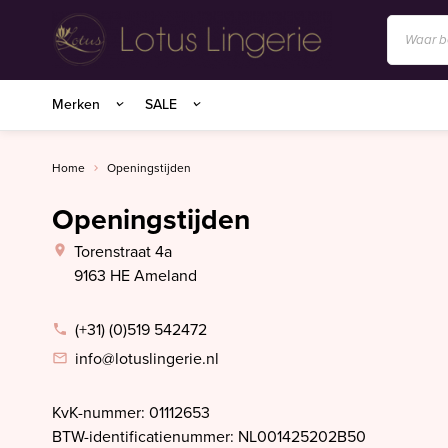
Anita/Rosa Faia
Merken
SALE
BIRDLAND sokken
Charlie Choe
Home
Openingstijden
Essenza Homewear
Openingstijden
Marie Jo
Torenstraat 4a
Marie Jo Swim
9163 HE Ameland
Mey
(+31) (0)519 542472
Superfine organics
info@lotuslingerie.nl
Mey Nachtmode
Oroblu
KvK-nummer: 01112653
BTW-identificatienummer: NL001425202B50
PrimaDonna