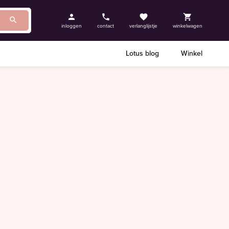
inloggen
contact
verlanglijstje
winkelwagen
Lotus blog
Winkel