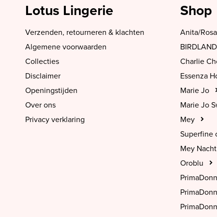
SALE PrimaDonna
Lotus Lingerie
Shop
SALE PrimaDonna Twist
Verzenden, retourneren & klachten
Anita/Rosa
SALE PrimaDonna Swim
Algemene voorwaarden
BIRDLAND
SALE Ten Cate
Collecties
Charlie C
Disclaimer
Essenza 
Openingstijden
Marie Jo
Over ons
Marie Jo 
Privacy verklaring
Mey
Superfine 
Mey Nach
Oroblu
PrimaDon
PrimaDon
PrimaDonn