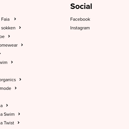
Social
 Faia
Facebook
 sokken
Instagram
hoe
Homewear
Swim
organics
tmode
na
na Swim
a Twist