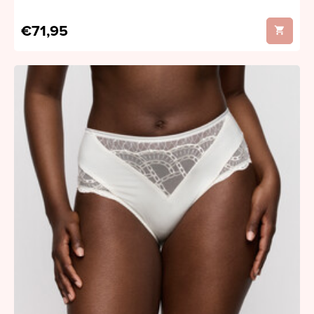
€71,95