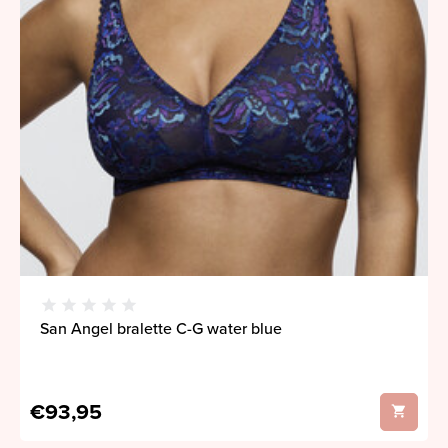
San Angel bralette C-G water blue
€93,95