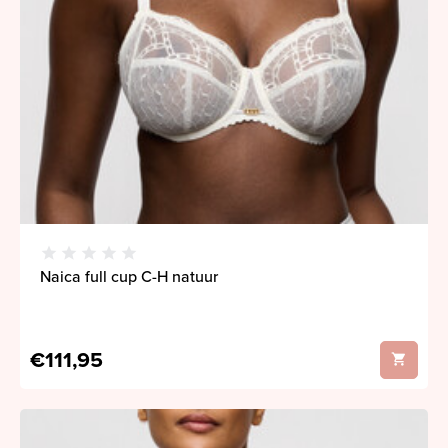
Naica full cup C-H natuur
€111,95