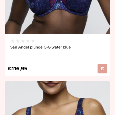
San Angel plunge C-G water blue
€116,95