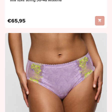
Ixia luxe string 36-48 wisteria
€65,95