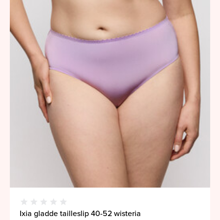
Ixia gladde tailleslip 40-52 wisteria