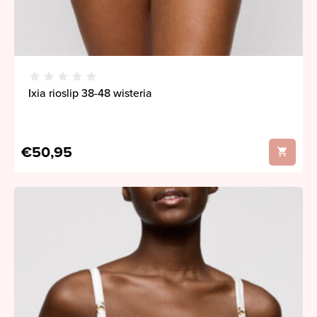
Ixia rioslip 38-48 wisteria
€50,95