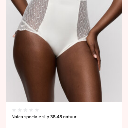
Naica speciale slip 38-48 natuur