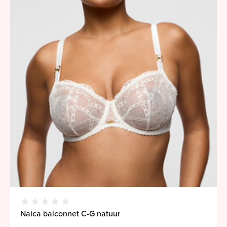
Naica balconnet C-G natuur