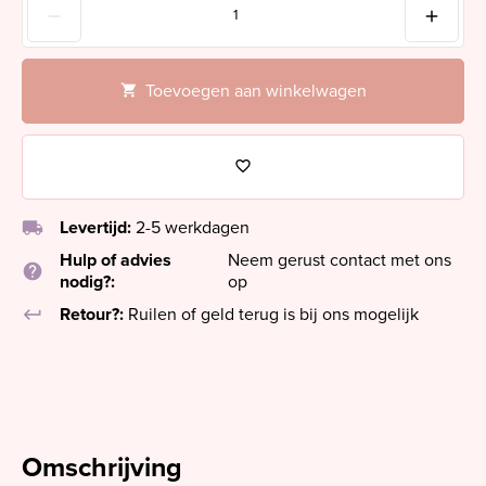
Toevoegen aan winkelwagen
local_shipping
Levertijd:
2-5 werkdagen
Hulp of advies
Neem gerust contact met ons
help
nodig?:
op
keyboard_return
Retour?:
Ruilen of geld terug is bij ons mogelijk
Omschrijving