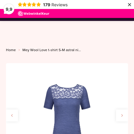
×
179
Reviews
9,9
menu
Home
Mey Wool Love t-shirt S-M astral night