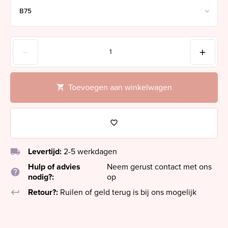
Toevoegen aan winkelwagen
local_shipping
Levertijd:
2-5 werkdagen
Hulp of advies
Neem gerust contact met ons
help
nodig?:
op
keyboard_return
Retour?:
Ruilen of geld terug is bij ons mogelijk