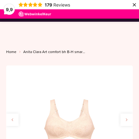
×
179
Reviews
9,9
menu
Home
Anita Clara Art comfort bh B-H smart rose