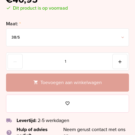
Dit product is op voorraad
Maat:
*
Toevoegen aan winkelwagen
local_shipping
Levertijd:
2-5 werkdagen
Hulp of advies
Neem gerust contact met ons
help