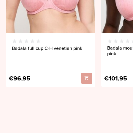
Badala mous
Badala full cup C-H venetian pink
pink
€96,95
€101,95