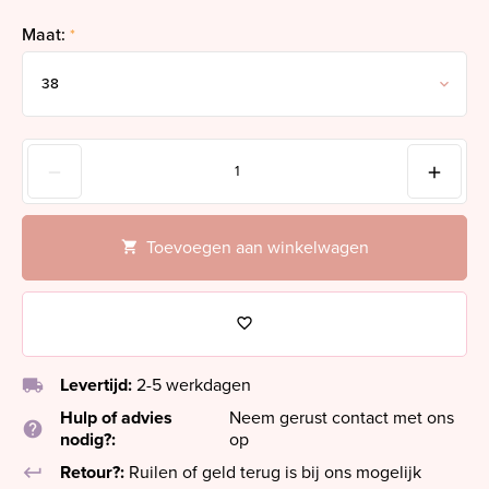
Maat:
*
Toevoegen aan winkelwagen
local_shipping
Levertijd:
2-5 werkdagen
Hulp of advies
Neem gerust contact met ons
help
nodig?:
op
keyboard_return
Retour?:
Ruilen of geld terug is bij ons mogelijk