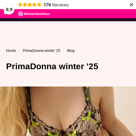
×
179
Reviews
9,9
menu
Home
PrimaDonna winter '25
Blog
PrimaDonna winter '25