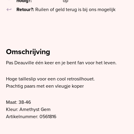
nodig?:
op
keyboard_return
Retour?:
Ruilen of geld terug is bij ons mogelijk
Omschrijving
Pas Deauville één keer en je bent fan voor het leven.
Hoge tailleslip voor een cool retrosilhouet.
Prachtig paars met een vleugje koper
Maat: 38-46
Kleur: Amethyst Gem
Artikelnummer: 0561816