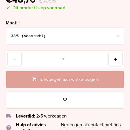
€60,95
Dit product is op voorraad
Maat:
*
Toevoegen aan winkelwagen
local_shipping
Levertijd:
2-5 werkdagen
Hulp of advies
Neem gerust contact met ons
help