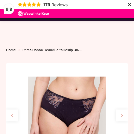
×
179
Reviews
9,9
menu
Home
Prima Donna Deauville tailleslip 38-46 amethyst gem