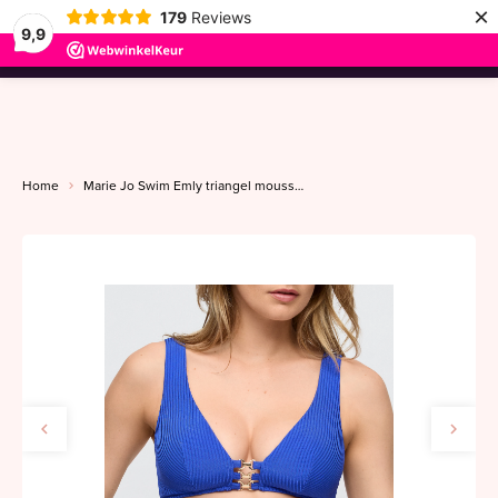
×
179
Reviews
9,9
menu
Home
Marie Jo Swim Emly triangel moussecup XS-L electric blue