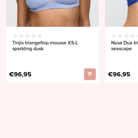
Tinjis triangeltop mousse XS-L
Nusa Dua tr
sparkling dusk
seascape
€96,95
€96,95