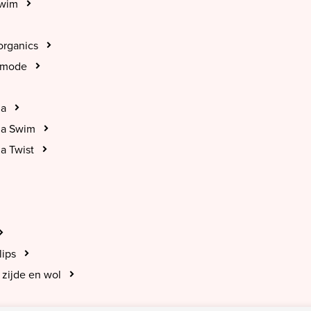
Swim
organics
tmode
na
na Swim
a Twist
lips
zijde en wol