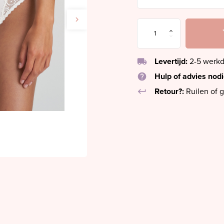
local_shipping
Levertijd:
2-5 werk
help
Hulp of advies nod
keyboard_return
Retour?:
Ruilen of g