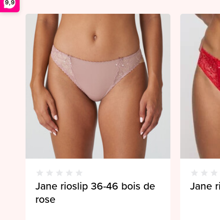
9,9
Jane rioslip 36-46 bois de
Jane r
rose