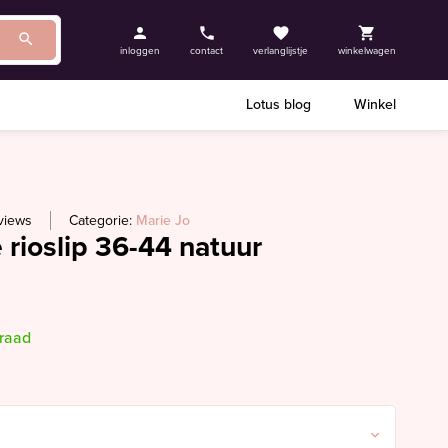
inloggen
contact
verlanglijstje
winkelwagen
Lotus blog
Winkel
views
Categorie:
Marie Jo
 rioslip 36-44 natuur
rraad