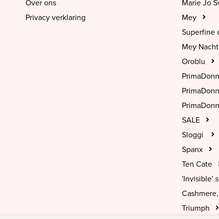
Over ons
Marie Jo 
Privacy verklaring
Mey
Superfine 
Mey Nach
Oroblu
PrimaDon
PrimaDon
PrimaDonn
SALE
Sloggi
Spanx
Ten Cate
'Invisible' s
Cashmere, 
Triumph