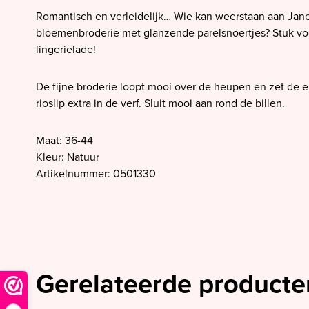
SALE PrimaDonna
Romantisch en verleidelijk… Wie kan weerstaan aan Jane
SALE PrimaDonna Twist
bloemenbroderie met glanzende parelsnoertjes? Stuk voor
lingerielade!
SALE PrimaDonna Swim
SALE Ten Cate
De fijne broderie loopt mooi over de heupen en zet de e
rioslip extra in de verf. Sluit mooi aan rond de billen.
Maat: 36-44
Kleur: Natuur
Artikelnummer: 0501330
Gerelateerde producte