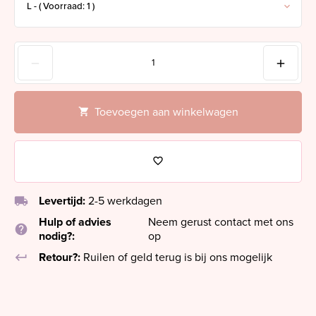
Toevoegen aan winkelwagen
local_shipping
Levertijd:
2-5 werkdagen
Hulp of advies
Neem gerust contact met ons
help
nodig?:
op
keyboard_return
Retour?:
Ruilen of geld terug is bij ons mogelijk