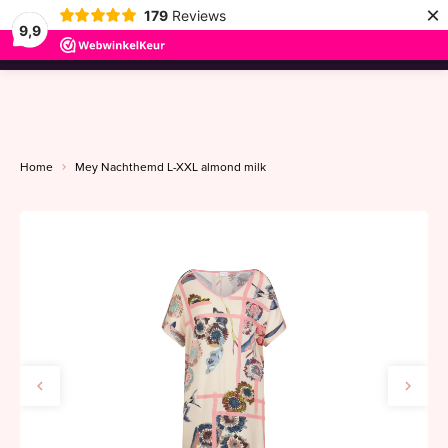
×
179
Reviews
9,9
menu
Home
Mey Nachthemd L-XXL almond milk