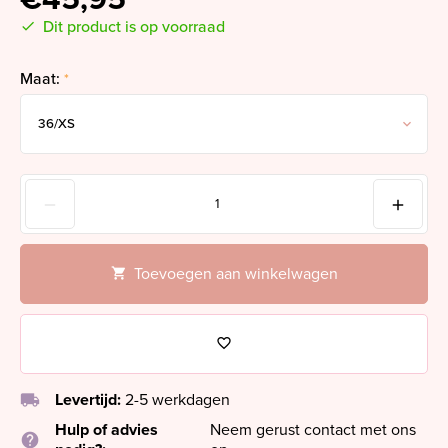
Dit product is op voorraad
Maat:
*
Toevoegen aan winkelwagen
local_shipping
Levertijd:
2-5 werkdagen
Hulp of advies
Neem gerust contact met ons
help