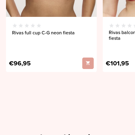
Rivas balco
Rivas full cup C-G neon fiesta
fiesta
€96,95
€101,95