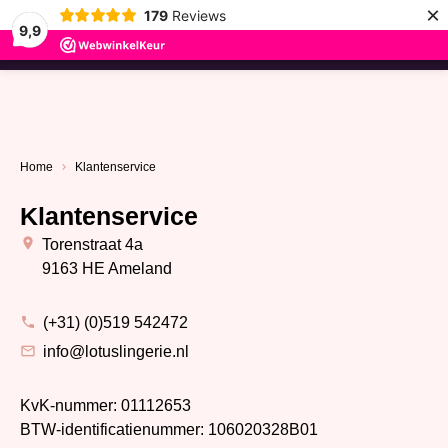
×
179
Reviews
9,9
menu
Home
Klantenservice
Klantenservice
Torenstraat 4a
9163 HE Ameland
(+31) (0)519 542472
info@lotuslingerie.nl
KvK-nummer: 01112653
BTW-identificatienummer: 106020328B01