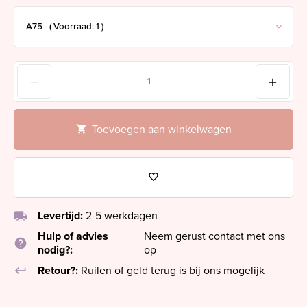
Toevoegen aan winkelwagen
local_shipping
Levertijd:
2-5 werkdagen
Hulp of advies
Neem gerust contact met ons
help
nodig?:
op
keyboard_return
Retour?:
Ruilen of geld terug is bij ons mogelijk