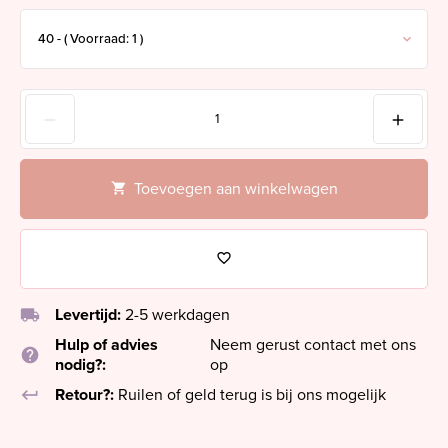
Toevoegen aan winkelwagen
local_shipping
Levertijd:
2-5 werkdagen
Hulp of advies
Neem gerust contact met ons
help
nodig?:
op
keyboard_return
Retour?:
Ruilen of geld terug is bij ons mogelijk