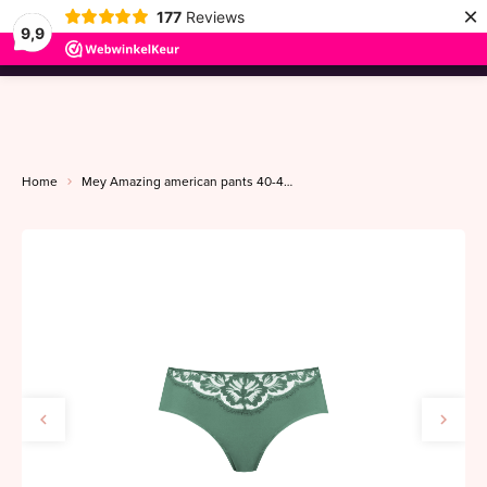
×
177
Reviews
9,9
menu
Home
Mey Amazing american pants 40-44 peat moss