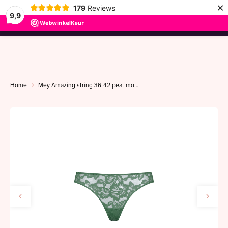
×
179
Reviews
9,9
menu
Home
Mey Amazing string 36-42 peat moss