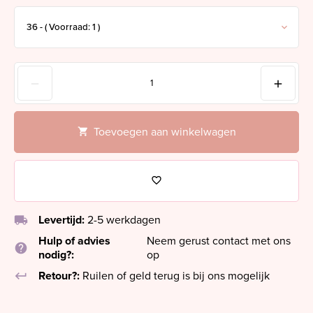
Toevoegen aan winkelwagen
local_shipping
Levertijd:
2-5 werkdagen
Hulp of advies
Neem gerust contact met ons
help
nodig?:
op
keyboard_return
Retour?:
Ruilen of geld terug is bij ons mogelijk