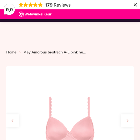
×
179
Reviews
9,9
menu
Home
Mey Amorous bi-strech A-E pink nectar