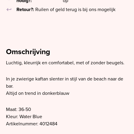
nodig?:
op
keyboard_return
Retour?:
Ruilen of geld terug is bij ons mogelijk
Omschrijving
Luchtig, kleurrijk en comfortabel, met of zonder beugels.
In je zwierige kaftan slenter in stijl van de beach naar de
bar.
Altijd on trend in donkerblauw
Maat: 36-50
Kleur: Water Blue
Artikelnummer: 4012484