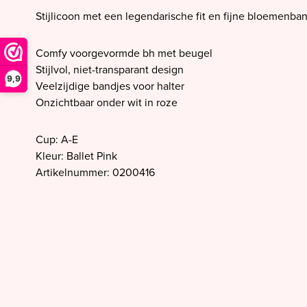
SALE PrimaDonna
Stijlicoon met een legendarische fit en fijne bloemenban
SALE PrimaDonna Twist
SALE PrimaDonna Swim
Comfy voorgevormde bh met beugel
Stijlvol, niet-transparant design
SALE Ten Cate
9,9
Veelzijdige bandjes voor halter
Onzichtbaar onder wit in roze
Cup: A-E
Kleur: Ballet Pink
Artikelnummer: 0200416