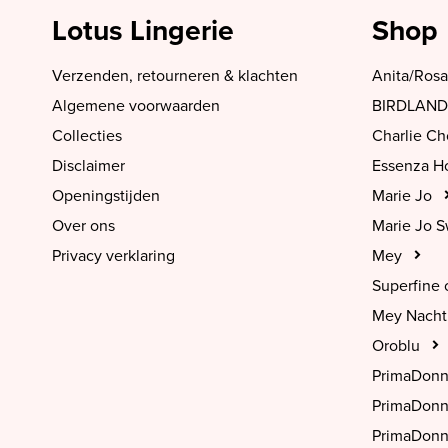
Lotus Lingerie
Shop
Verzenden, retourneren & klachten
Anita/Rosa
Algemene voorwaarden
BIRDLAND
Collecties
Charlie C
Disclaimer
Essenza 
Openingstijden
Marie Jo
Over ons
Marie Jo 
Privacy verklaring
Mey
Superfine 
Mey Nach
Oroblu
PrimaDon
PrimaDon
PrimaDonn