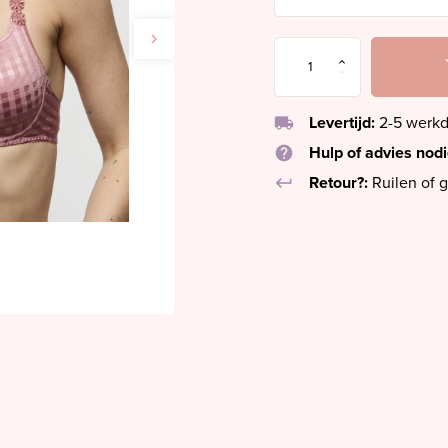
local_shipping
Levertijd:
2-5 werk
help
Hulp of advies nod
keyboard_return
Retour?:
Ruilen of g