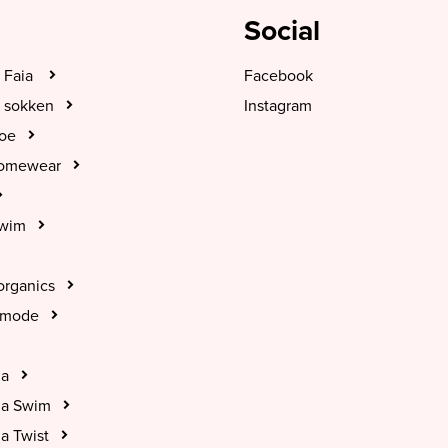
Social
 Faia
Facebook
 sokken
Instagram
hoe
Homewear
Swim
organics
tmode
na
na Swim
a Twist