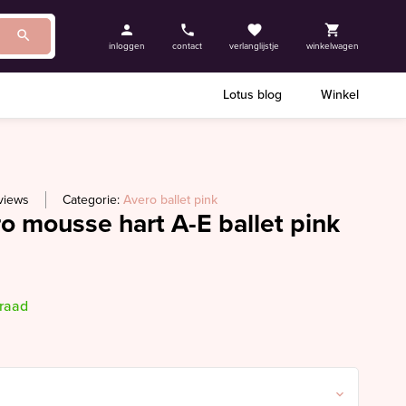
inloggen
contact
verlanglijstje
winkelwagen
Lotus blog
Winkel
views
Categorie:
Avero ballet pink
o mousse hart A-E ballet pink
rraad