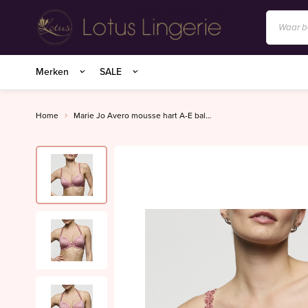
Anita/Rosa Faia
Merken
SALE
BIRDLAND sokken
Charlie Choe
Home
Marie Jo Avero mousse hart A-E ballet pink
Essenza Homewear
Marie Jo
Marie Jo Swim
Mey
Superfine organics
Mey Nachtmode
Oroblu
PrimaDonna