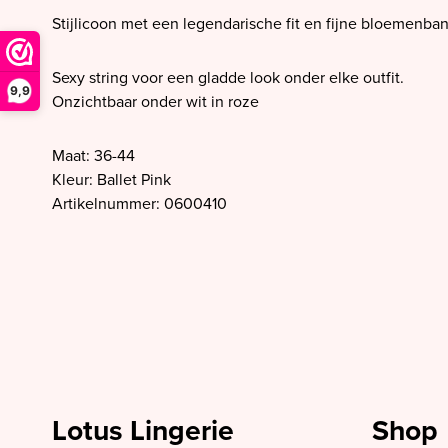
SALE PrimaDonna
Stijlicoon met een legendarische fit en fijne bloemenban
SALE PrimaDonna Twist
SALE PrimaDonna Swim
Sexy string voor een gladde look onder elke outfit.
9,9
Onzichtbaar onder wit in roze
SALE Ten Cate
Maat: 36-44
Kleur: Ballet Pink
Artikelnummer: 0600410
Lotus Lingerie
Shop