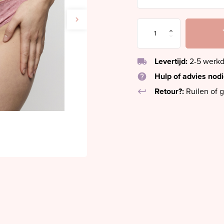
local_shipping
Levertijd:
2-5 werk
help
Hulp of advies nod
keyboard_return
Retour?:
Ruilen of g