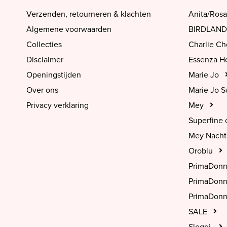
Verzenden, retourneren & klachten
Anita/Rosa
Algemene voorwaarden
BIRDLAND
Collecties
Charlie C
Disclaimer
Essenza 
Openingstijden
Marie Jo
Over ons
Marie Jo 
Privacy verklaring
Mey
Superfine 
Mey Nach
Oroblu
PrimaDon
PrimaDon
PrimaDonn
SALE