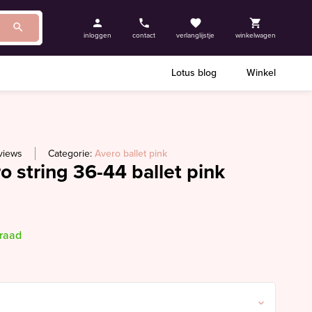
inloggen
contact
verlanglijstje
winkelwagen
Lotus blog
Winkel
views
Categorie:
Avero ballet pink
o string 36-44 ballet pink
rraad