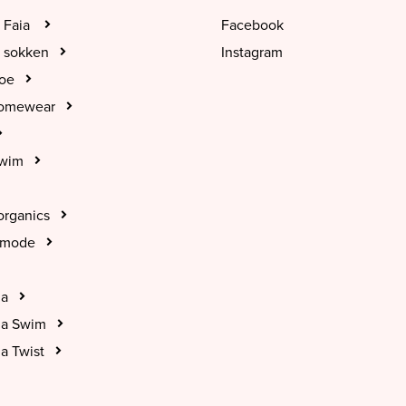
 Faia
Facebook
 sokken
Instagram
hoe
Homewear
Swim
organics
tmode
na
na Swim
a Twist