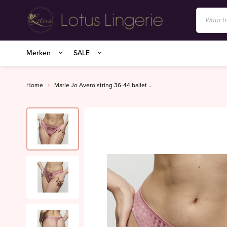
Anita/Rosa Faia
Merken
SALE
BIRDLAND sokken
Charlie Choe
Home
Marie Jo Avero string 36-44 ballet pink
Essenza Homewear
Marie Jo
Marie Jo Swim
Mey
Superfine organics
Mey Nachtmode
Oroblu
PrimaDonna