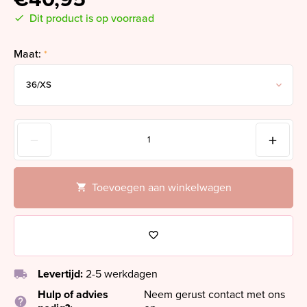
Dit product is op voorraad
Maat:
*
Toevoegen aan winkelwagen
local_shipping
Levertijd:
2-5 werkdagen
Hulp of advies
Neem gerust contact met ons
help