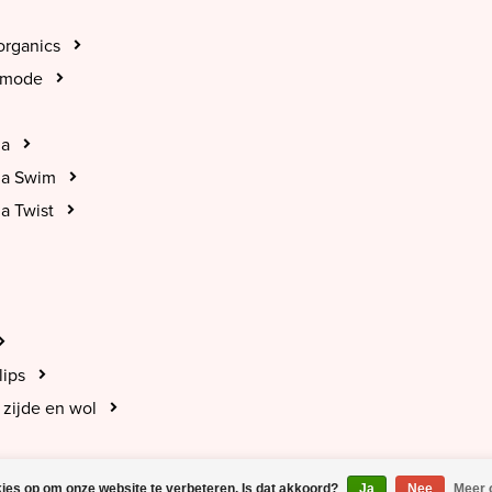
organics
tmode
na
na Swim
a Twist
lips
zijde en wol
kies op om onze website te verbeteren. Is dat akkoord?
Ja
Nee
Meer 