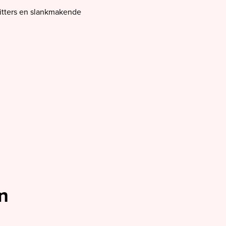
litters en slankmakende
n