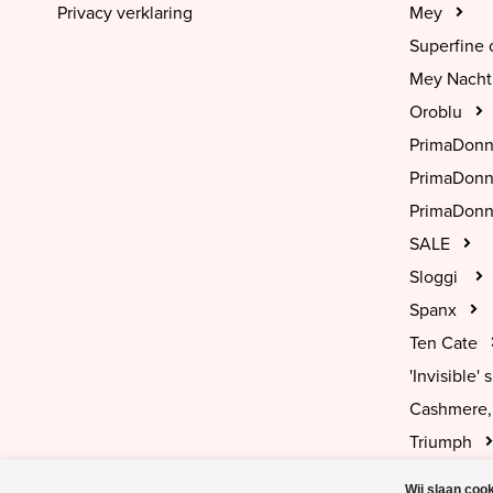
Privacy verklaring
Mey
Superfine 
Mey Nach
Oroblu
PrimaDon
PrimaDon
PrimaDonn
SALE
Sloggi
Spanx
Ten Cate
'Invisible' s
Cashmere, 
Triumph
Wij slaan coo