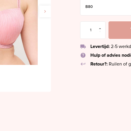
local_shipping
Levertijd:
2-5 werk
help
Hulp of advies nod
keyboard_return
Retour?:
Ruilen of g