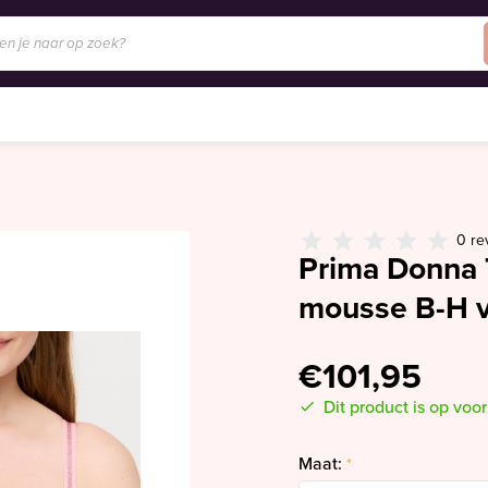
0 re
Prima Donna 
mousse B-H v
€101,95
Dit product is op voo
Maat:
*