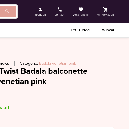
inloggen
contact
verlanglijstje
winkelwagen
Lotus blog
Winkel
views
Categorie:
Badala venetian pink
Twist Badala balconette
enetian pink
rraad