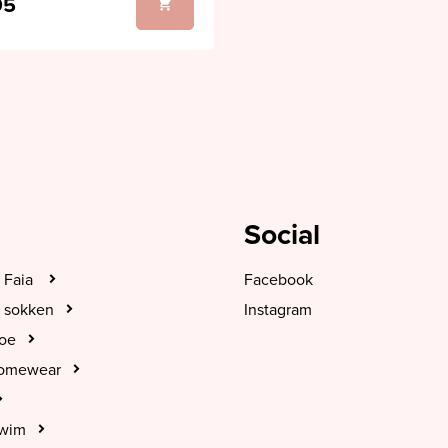
95
Social
 Faia
Facebook
 sokken
Instagram
hoe
Homewear
Swim