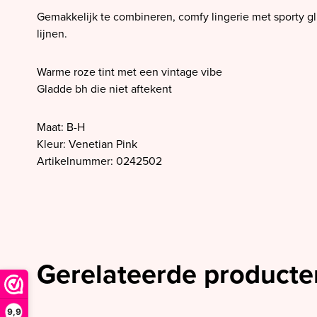
SALE PrimaDonna
Gemakkelijk te combineren, comfy lingerie met sporty g
SALE PrimaDonna Twist
lijnen.
SALE PrimaDonna Swim
Warme roze tint met een vintage vibe
SALE Ten Cate
Gladde bh die niet aftekent
Maat: B-H
Kleur: Venetian Pink
Artikelnummer: 0242502
Gerelateerde producte
9,9