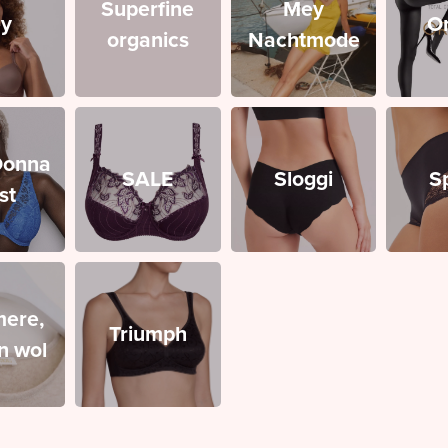
Superfine
Mey
y
O
organics
Nachtmode
Donna
SALE
Sloggi
S
st
ere,
Triumph
en wol