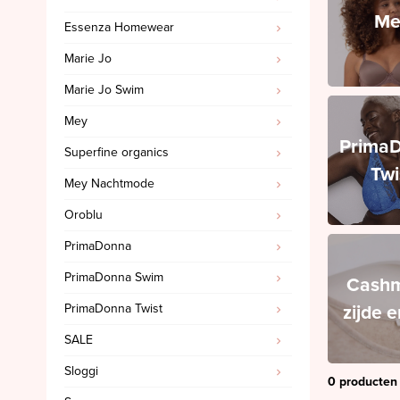
Me
Essenza Homewear
PrimaDonna Swim
Marie Jo
PrimaDonna Twist
Marie Jo Swim
SALE
Mey
Sloggi
Prima
Superfine organics
Spanx
Twi
Mey Nachtmode
Ten Cate
Oroblu
'Invisible' slips
PrimaDonna
Cashmere, zijde en wol
PrimaDonna Swim
Triumph
Cashm
zijde 
PrimaDonna Twist
SALE Marie Jo
SALE
SALE Marie Jo Swim
Sloggi
SALE Mey
0 producten