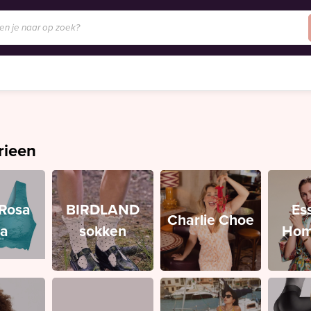
rieen
/Rosa
BIRDLAND
Es
Charlie Choe
ia
sokken
Hom