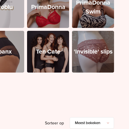
PrimaDonna
roblu
PrimaDonna
Swim
panx
Ten Cate
'Invisible' slips
Sorteer op