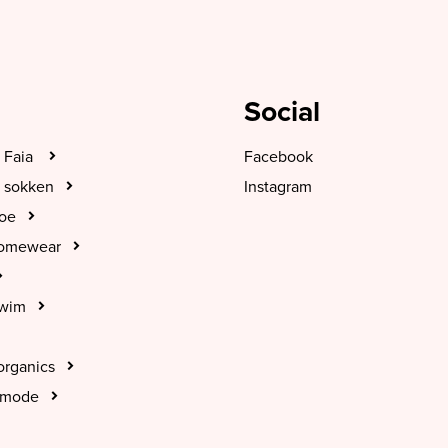
Social
 Faia
Facebook
 sokken
Instagram
hoe
Homewear
Swim
organics
tmode