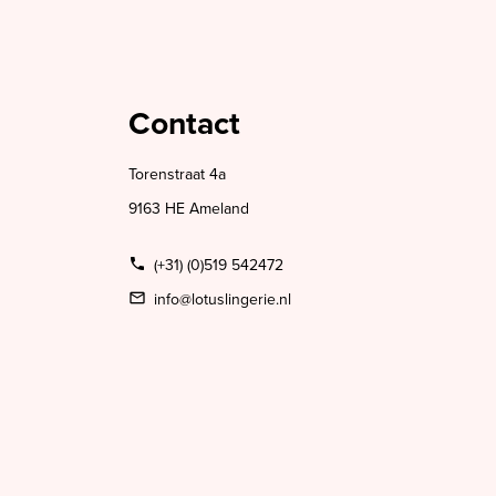
Contact
Torenstraat 4a
9163 HE Ameland
(+31) (0)519 542472
info@lotuslingerie.nl