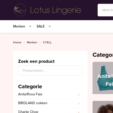
Anita/Rosa Faia
Merken
SALE
BIRDLAND sokken
Charlie Choe
Home
Merken
CYELL
Essenza Homewear
Catego
Marie Jo
Zoek een product
Marie Jo Swim
Anita
Mey
Fa
Categorie
Superfine organics
Anita/Rosa Faia
Mey Nachtmode
BIRDLAND sokken
Oroblu
Charlie Choe
PrimaDonna