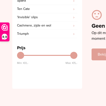
Spanx
SALE PrimaDonna
Ten Cate
SALE PrimaDonna Twist
'Invisible' slips
SALE PrimaDonna Swim
Geen
Cashmere, zijde en wol
SALE Ten Cate
Op dit m
Triumph
9,9
moment t
Prijs
Beki
Min: €
0,-
Max: €
5,-