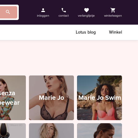
inloggen
contact
verlanglijstje
winkelwagen
Lotus blog
Winkel
senza
Marie Jo
Marie Jo Swim
ewear