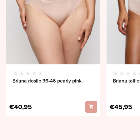
Briana rioslip 36-46 pearly pink
Briana taill
€40,95
€45,95