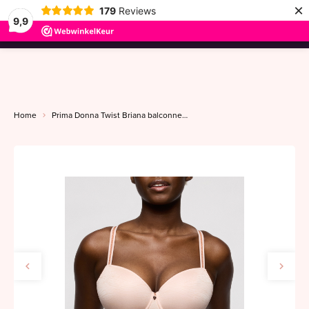
×
179
Reviews
9,9
menu
Home
Prima Donna Twist Briana balconnet mousse cup B-F pearly pink