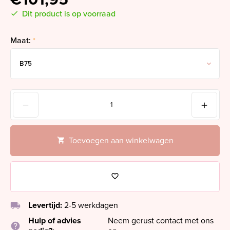
Dit product is op voorraad
Maat:
*
Toevoegen aan winkelwagen
local_shipping
Levertijd:
2-5 werkdagen
Hulp of advies
Neem gerust contact met ons
help