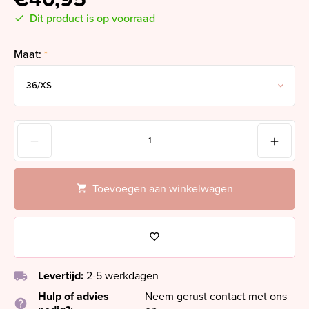
Dit product is op voorraad
Maat:
*
Toevoegen aan winkelwagen
local_shipping
Levertijd:
2-5 werkdagen
Hulp of advies
Neem gerust contact met ons
help