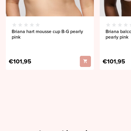
Briana hart mousse cup B-G pearly
Briana balc
pink
pearly pink
€101,95
€101,95