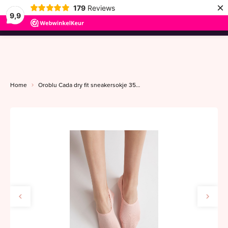
×
179
Reviews
9,9
menu
Home
Oroblu Cada dry fit sneakersokje 35-48