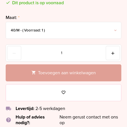
Dit product is op voorraad
Maat:
*
Toevoegen aan winkelwagen
local_shipping
Levertijd:
2-5 werkdagen
Hulp of advies
Neem gerust contact met ons
help
nodig?:
op