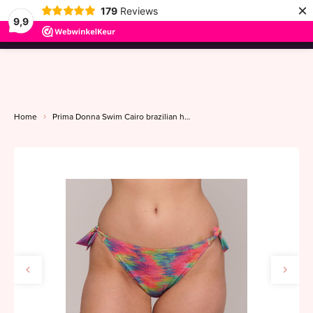
×
179
Reviews
9,9
menu
Home
Prima Donna Swim Cairo brazilian heupslip 40 sunset nile