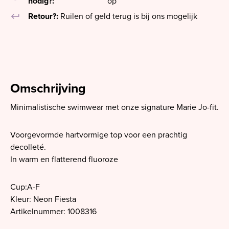
nodig?:
op
keyboard_return
Retour?:
Ruilen of geld terug is bij ons mogelijk
Omschrijving
Minimalistische swimwear met onze signature Marie Jo-fit.
Voorgevormde hartvormige top voor een prachtig
decolleté.
In warm en flatterend fluoroze
Cup:A-F
Kleur: Neon Fiesta
Artikelnummer: 1008316