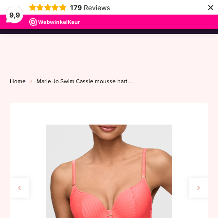
×
179
Reviews
9,9
menu
Home
Marie Jo Swim Cassie mousse hart A-F neon fiesta