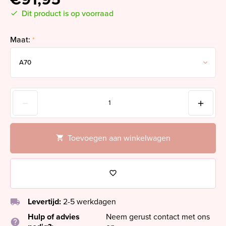
Dit product is op voorraad
Maat:
*
Toevoegen aan winkelwagen
local_shipping
Levertijd:
2-5 werkdagen
Hulp of advies
Neem gerust contact met ons
help