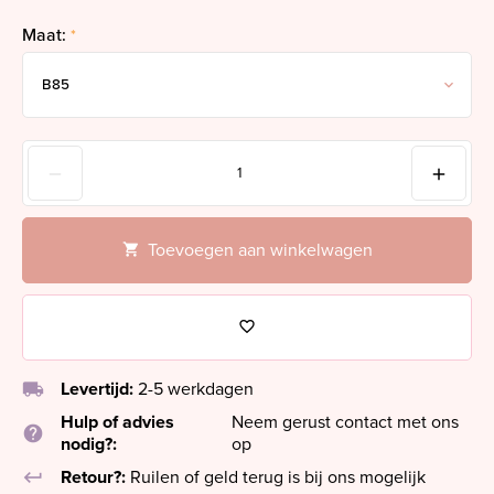
Maat:
*
Toevoegen aan winkelwagen
local_shipping
Levertijd:
2-5 werkdagen
Hulp of advies
Neem gerust contact met ons
help
nodig?:
op
keyboard_return
Retour?:
Ruilen of geld terug is bij ons mogelijk