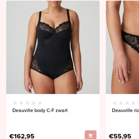
Deauville body C-F zwart
Deauville ri
€162,95
€55,95