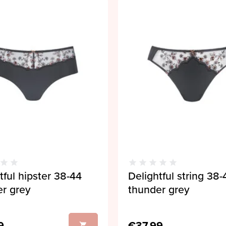
tful hipster 38-44
Delightful string 38-
r grey
thunder grey
9
€37,99