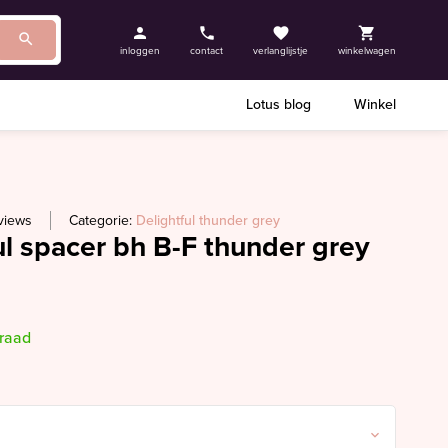
inloggen
contact
verlanglijstje
winkelwagen
Lotus blog
Winkel
views
Categorie:
Delightful thunder grey
l spacer bh B-F thunder grey
rraad