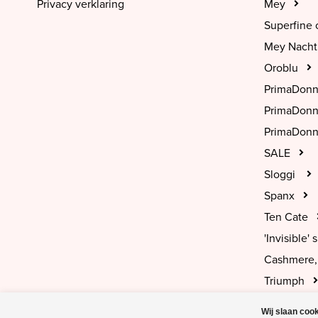
Privacy verklaring
Mey
Superfine 
Mey Nach
Oroblu
PrimaDon
PrimaDon
PrimaDonn
SALE
Sloggi
Spanx
Ten Cate
'Invisible' s
Cashmere, 
Triumph
Wij slaan coo