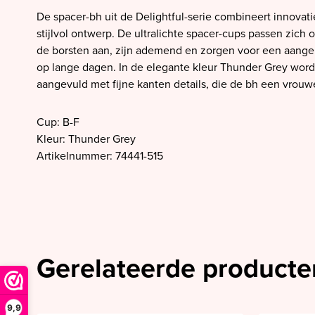
SALE PrimaDonna
De spacer-bh uit de Delightful-serie combineert innova
SALE PrimaDonna Twist
stijlvol ontwerp. De ultralichte spacer-cups passen zich
de borsten aan, zijn ademend en zorgen voor een aang
SALE PrimaDonna Swim
op lange dagen. In de elegante kleur Thunder Grey word
SALE Ten Cate
aangevuld met fijne kanten details, die de bh een vrouw
Cup: B-F
Kleur: Thunder Grey
Artikelnummer: 74441-515
Gerelateerde producte
9,9