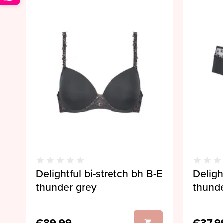
Delightful bi-stretch bh B-E
Deligh
thunder grey
thunde
€89,99
€37,9