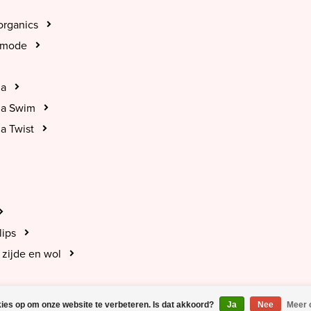
organics
tmode
na
na Swim
a Twist
lips
zijde en wol
kies op om onze website te verbeteren. Is dat akkoord?
Ja
Nee
Meer 