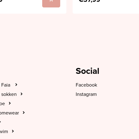
Social
 Faia
Facebook
 sokken
Instagram
hoe
Homewear
Swim