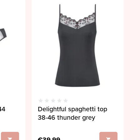
44
Delightful spaghetti top
38-46 thunder grey
€39,99