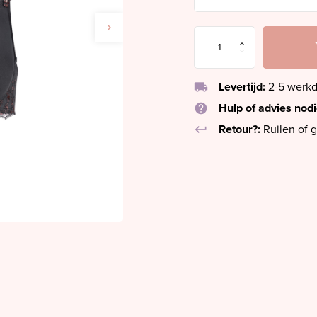
local_shipping
Levertijd:
2-5 werk
help
Hulp of advies nod
keyboard_return
Retour?:
Ruilen of g