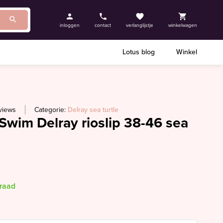
inloggen
contact
verlanglijstje
winkelwagen
Lotus blog
Winkel
views
Categorie:
Delray sea turtle
Swim Delray rioslip 38-46 sea
rraad