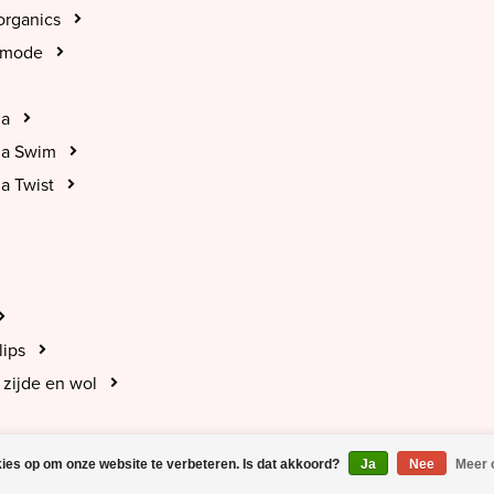
organics
tmode
na
na Swim
a Twist
lips
zijde en wol
kies op om onze website te verbeteren. Is dat akkoord?
Ja
Nee
Meer 