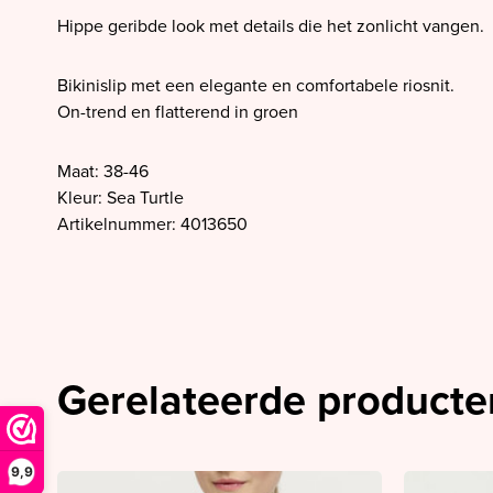
SALE PrimaDonna
Hippe geribde look met details die het zonlicht vangen.
SALE PrimaDonna Twist
SALE PrimaDonna Swim
Bikinislip met een elegante en comfortabele riosnit.
On-trend en flatterend in groen
SALE Ten Cate
Maat: 38-46
Kleur: Sea Turtle
Artikelnummer: 4013650
Gerelateerde producte
9,9