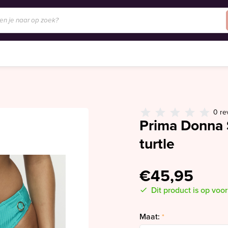
0 re
Prima Donna 
turtle
€45,95
Dit product is op voo
Maat:
*