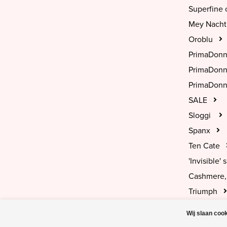
Superfine 
Mey Nach
Oroblu
PrimaDon
PrimaDon
PrimaDonn
SALE
Sloggi
Spanx
Ten Cate
'Invisible' s
Cashmere, 
Triumph
Wij slaan coo