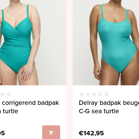
 corrigerend badpak
Delray badpak beug
 turtle
C-G sea turtle
95
€142,95