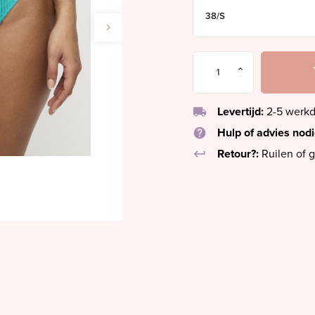
local_shipping
Levertijd:
2-5 werk
help
Hulp of advies nod
keyboard_return
Retour?:
Ruilen of g