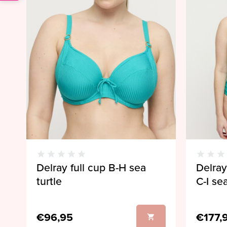
Delray full cup B-H sea
Delray
turtle
C-I sea
€96,95
€177,