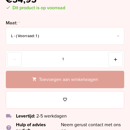
Dit product is op voorraad
Maat:
*
Toevoegen aan winkelwagen
local_shipping
Levertijd:
2-5 werkdagen
Hulp of advies
Neem gerust contact met ons
help