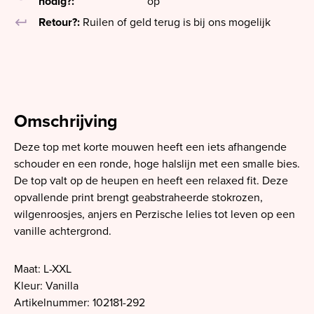
nodig?:
op
keyboard_return
Retour?:
Ruilen of geld terug is bij ons mogelijk
Omschrijving
Deze top met korte mouwen heeft een iets afhangende
schouder en een ronde, hoge halslijn met een smalle bies.
De top valt op de heupen en heeft een relaxed fit. Deze
opvallende print brengt geabstraheerde stokrozen,
wilgenroosjes, anjers en Perzische lelies tot leven op een
vanille achtergrond.
Maat: L-XXL
Kleur: Vanilla
Artikelnummer: 102181-292