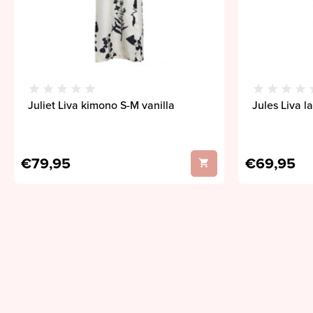
Juliet Liva kimono S-M vanilla
Jules Liva l
€79,95
€69,95