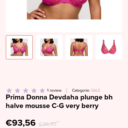
1 review
Categorie:
SALE
Prima Donna Devdaha plunge bh
halve mousse C-G very berry
€93,56
€116,95