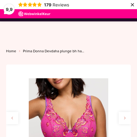
×
179
Reviews
9,9
menu
Home
Prima Donna Devdaha plunge bh halve mousse C-G very berry