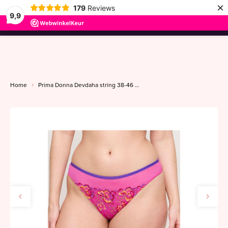
×
179
Reviews
9,9
menu
Home
Prima Donna Devdaha string 38-46 very berry