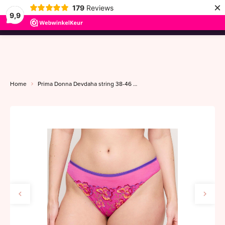
×
179
Reviews
9,9
menu
Home
Prima Donna Devdaha string 38-46 very berry