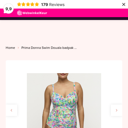
×
179
Reviews
9,9
menu
Home
Prima Donna Swim Douala badpak C-I impressionist summer