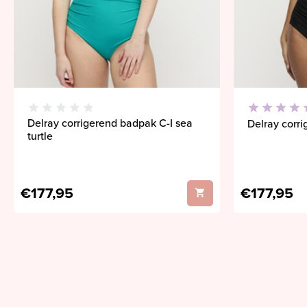
Delray corrigerend badpak C-I sea
Delray corr
turtle
€177,95
€177,95