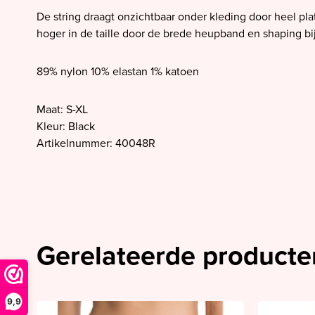
SALE PrimaDonna
De string draagt onzichtbaar onder kleding door heel pl
SALE PrimaDonna Twist
hoger in de taille door de brede heupband en shaping bij
SALE PrimaDonna Swim
89% nylon 10% elastan 1% katoen
SALE Ten Cate
Maat: S-XL
Kleur: Black
Artikelnummer: 40048R
Gerelateerde producte
9,9