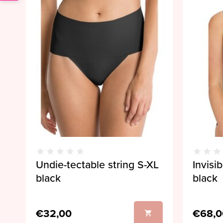
Undie-tectable string S-XL
Invisi
black
black
€32,00
€68,0