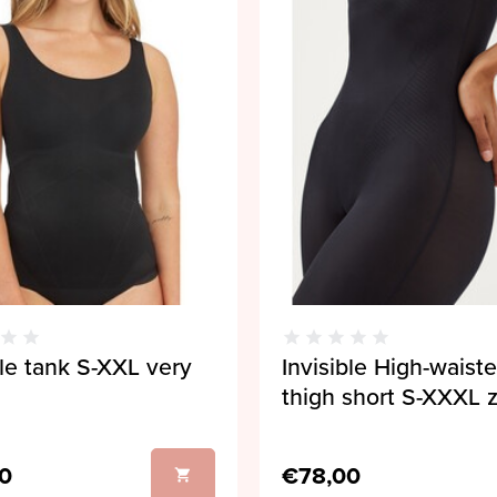
ble tank S-XXL very
Invisible High-waist
thigh short S-XXXL 
0
€78,00