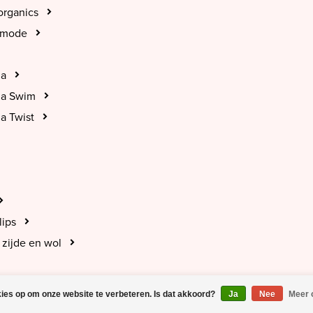
organics
tmode
na
na Swim
a Twist
lips
zijde en wol
kies op om onze website te verbeteren. Is dat akkoord?
Ja
Nee
Meer 