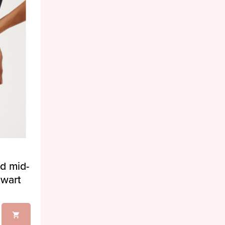
ed mid-
zwart