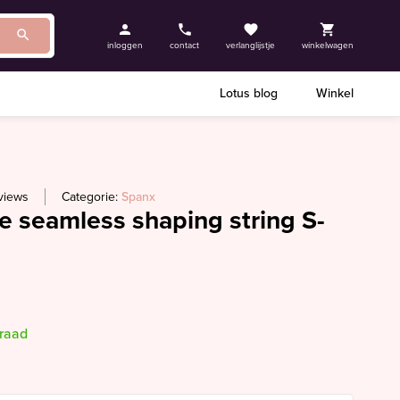
inloggen
contact
verlanglijstje
winkelwagen
Lotus blog
Winkel
views
Categorie:
Spanx
e seamless shaping string S-
rraad