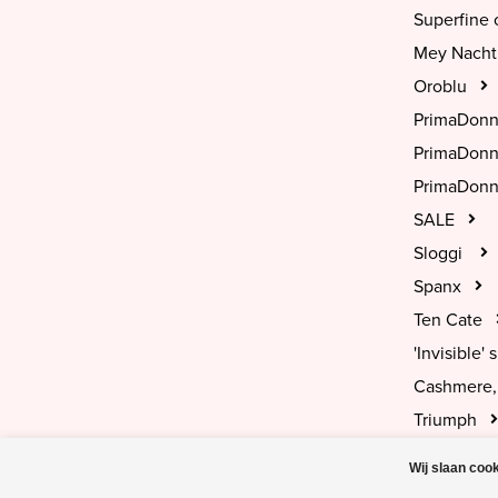
Superfine 
Mey Nach
Oroblu
PrimaDon
PrimaDon
PrimaDonn
SALE
Sloggi
Spanx
Ten Cate
'Invisible' s
Cashmere, 
Triumph
Wij slaan coo