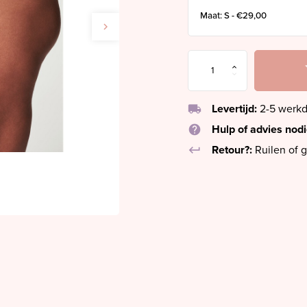
local_shipping
Levertijd:
2-5 werk
help
Hulp of advies nod
keyboard_return
Retour?:
Ruilen of g