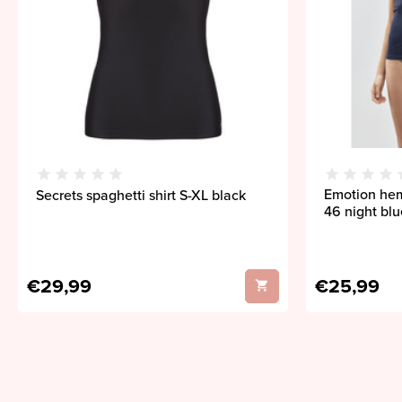
Emotion hem
Secrets spaghetti shirt S-XL black
46 night blu
€29,99
€25,99