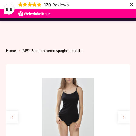
×
179
Reviews
9,9
menu
Home
MEY Emotion hemd spaghettibandje 36-46 zwart