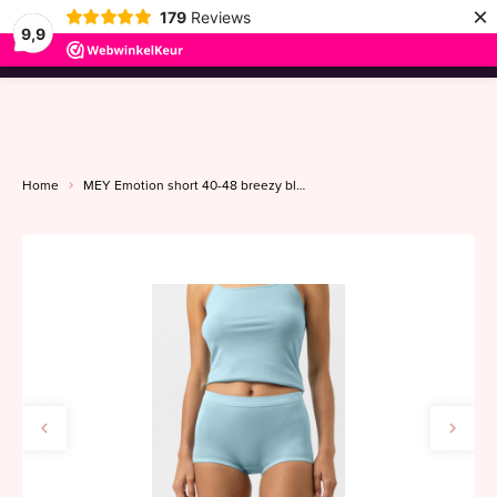
×
179
Reviews
9,9
menu
Home
MEY Emotion short 40-48 breezy blue