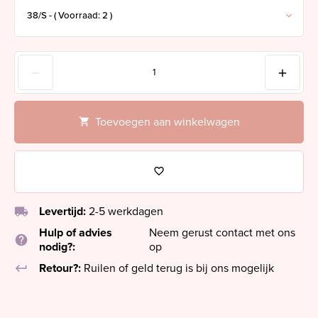
Toevoegen aan winkelwagen
local_shipping
Levertijd:
2-5 werkdagen
Hulp of advies
Neem gerust contact met ons
help
nodig?:
op
keyboard_return
Retour?:
Ruilen of geld terug is bij ons mogelijk