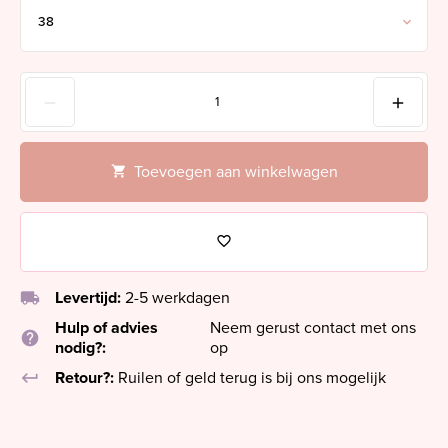
Toevoegen aan winkelwagen
local_shipping
Levertijd:
2-5 werkdagen
Hulp of advies
Neem gerust contact met ons
help
nodig?:
op
keyboard_return
Retour?:
Ruilen of geld terug is bij ons mogelijk