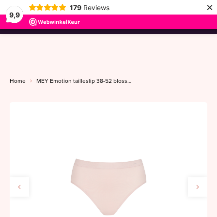
×
179
Reviews
9,9
menu
Home
MEY Emotion tailleslip 38-52 blossom