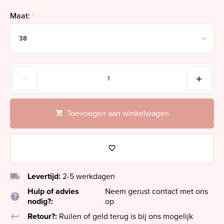
Maat:
*
Toevoegen aan winkelwagen
local_shipping
Levertijd:
2-5 werkdagen
Hulp of advies
Neem gerust contact met ons
help
nodig?:
op
keyboard_return
Retour?:
Ruilen of geld terug is bij ons mogelijk