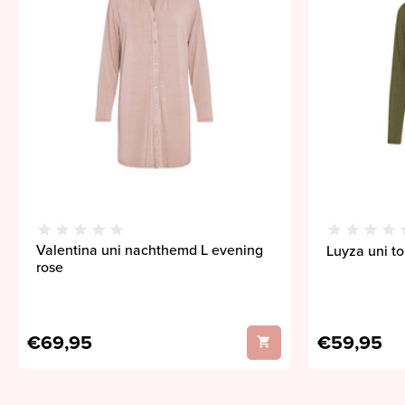
Valentina uni nachthemd L evening
Luyza uni t
rose
€69,95
€59,95