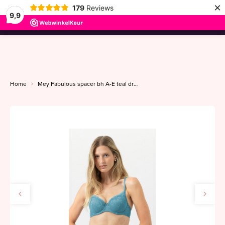
×
179
Reviews
9,9
menu
Home
Mey Fabulous spacer bh A-E teal dream