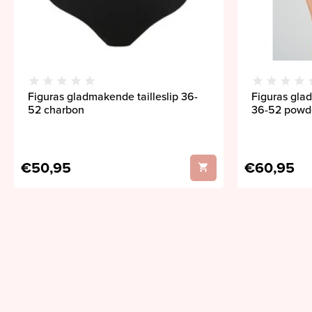
Figuras gladmakende tailleslip 36-
Figuras gla
52 charbon
36-52 powde
€50,95
€60,95