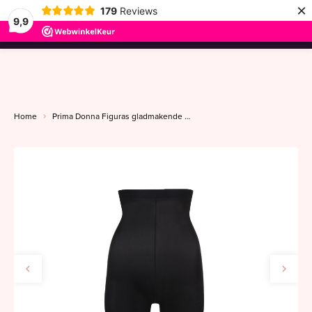
×
179
Reviews
9,9
menu
Home
Prima Donna Figuras gladmakende slip met pijpje 36-52 charbon